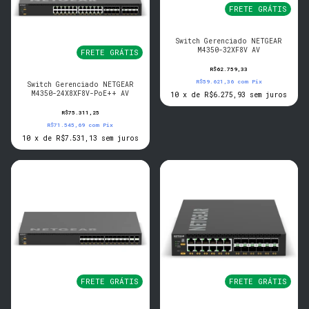
FRETE GRÁTIS
Switch Gerenciado NETGEAR
M4350-32XF8V AV
FRETE GRÁTIS
R$62.759,33
R$59.621,36
com
Pix
Switch Gerenciado NETGEAR
M4350-24X8XF8V-PoE++ AV
10
x
de
R$6.275,93
sem juros
R$75.311,25
R$71.545,69
com
Pix
10
x
de
R$7.531,13
sem juros
FRETE GRÁTIS
FRETE GRÁTIS