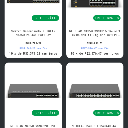
FRETE GRÁTIS
FRETE GRÁTIS
Switch Gerenciado NETGEAR
NETGEAR M4350 XSM4316 16-Port
M4350-24G4XE-PoE+ AV
8x10G/Multi-Gig and 8xSFP+
Desktop Managed Switch
R$33.732,93
R$28.764,71
R$32.046,28
com
Pix
R$27.326,47
com
Pix
10
x
de
R$3.373,29
sem juros
10
x
de
R$2.876,47
sem juros
FRETE GRÁTIS
FRETE GRÁTIS
NETGEAR M4350 VSM4320C 20-
NETGEAR M4350 XSM4344C 44-