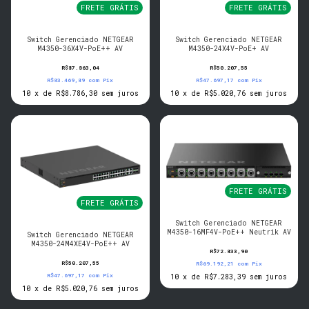
FRETE GRÁTIS
FRETE GRÁTIS
Switch Gerenciado NETGEAR
Switch Gerenciado NETGEAR
M4350-36X4V-PoE++ AV
M4350-24X4V-PoE+ AV
R$87.863,04
R$50.207,55
R$83.469,89
com
Pix
R$47.697,17
com
Pix
10
x
de
R$8.786,30
sem juros
10
x
de
R$5.020,76
sem juros
FRETE GRÁTIS
FRETE GRÁTIS
Switch Gerenciado NETGEAR
M4350-16MF4V-PoE++ Neutrik AV
Switch Gerenciado NETGEAR
M4350-24M4XE4V-PoE++ AV
R$72.833,90
R$50.207,55
R$69.192,21
com
Pix
R$47.697,17
com
Pix
10
x
de
R$7.283,39
sem juros
10
x
de
R$5.020,76
sem juros