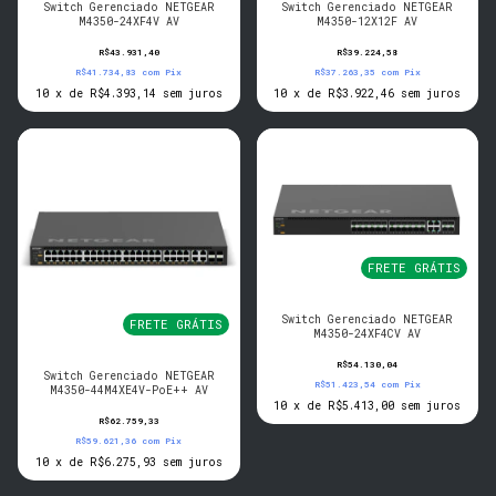
Switch Gerenciado NETGEAR
Switch Gerenciado NETGEAR
M4350-24XF4V AV
M4350-12X12F AV
R$43.931,40
R$39.224,58
R$41.734,83
com
Pix
R$37.263,35
com
Pix
10
x
de
R$4.393,14
sem juros
10
x
de
R$3.922,46
sem juros
FRETE GRÁTIS
Switch Gerenciado NETGEAR
FRETE GRÁTIS
M4350-24XF4CV AV
R$54.130,04
Switch Gerenciado NETGEAR
R$51.423,54
com
Pix
M4350-44M4XE4V-PoE++ AV
10
x
de
R$5.413,00
sem juros
R$62.759,33
R$59.621,36
com
Pix
10
x
de
R$6.275,93
sem juros