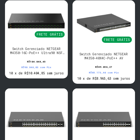
FRETE GRÁTIS
FRETE GRÁTIS
Switch Gerenciado NETGEAR
M4350-16C-PoE++ Ultra90 NSF
Switch Gerenciado NETGEAR
AV
M4350-40X4C-PoE++ AV
R$104.048,45
R$89.656,27
R$98.846,03
com
Pix
R$85.173,46
com
Pix
10
x
de
R$10.404,85
sem juros
10
x
de
R$8.965,63
sem juros