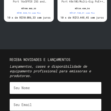
Port 16xSFP28 25G and
Port 40x10G/Multi-Gig PoE++
4xQSFP28 100G Managed Switch
(196W base, up to 1,676W) and
4xQSFP28 100G Managed Switch
R$100.863,33
R$134.484,54
R$95.820,16
com
Pix
R$127.760,31
com
Pix
10
x
de
R$10.086,33
sem juros
10
x
de
R$13.448,45
sem juros
RECEBA NOVIDADES E LANÇAMENTOS
Lançamentos, cases e disponibilidade de
equipamento profissional para emissoras e
produtoras.