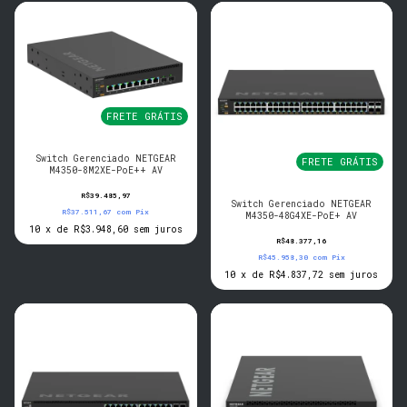
FRETE GRÁTIS
Switch Gerenciado NETGEAR
FRETE GRÁTIS
M4350-8M2XE-PoE++ AV
R$39.485,97
Switch Gerenciado NETGEAR
R$37.511,67
com
Pix
M4350-48G4XE-PoE+ AV
10
x
de
R$3.948,60
sem juros
R$48.377,16
R$45.958,30
com
Pix
10
x
de
R$4.837,72
sem juros