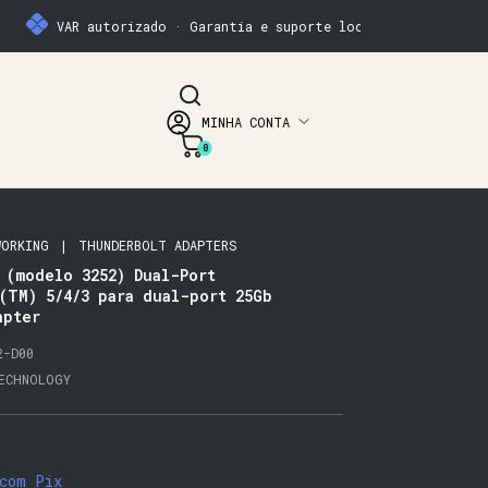
VAR autorizado · Garantia e suporte local
MINHA CONTA
0
WORKING
|
THUNDERBOLT ADAPTERS
 (modelo 3252) Dual-Port
(TM) 5/4/3 para dual-port 25Gb
apter
2-D00
ECHNOLOGY
com
Pix