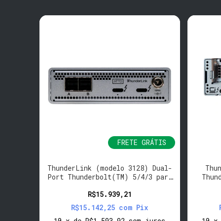
RÁTIS
FRETE GRÁTIS
Dual
ThunderLink (modelo 3128) Dual-
Thu
 64Gb
Port Thunderbolt(TM) 5/4/3 para
Thun
lusos
8-port 12Gb SAS/SATA Adapter
Fibre
R$15.939,21
x
R$15.142,25
com
Pix
juros
10
x
de
R$1.593,92
sem juros
10