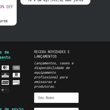
3
% OFF
uros
s de
RECEBA NOVIDADES E
LANÇAMENTOS
mento
Lançamentos, cases e
disponibilidade de
equipamento
profissional para
emissoras e
produtoras.
s de envio