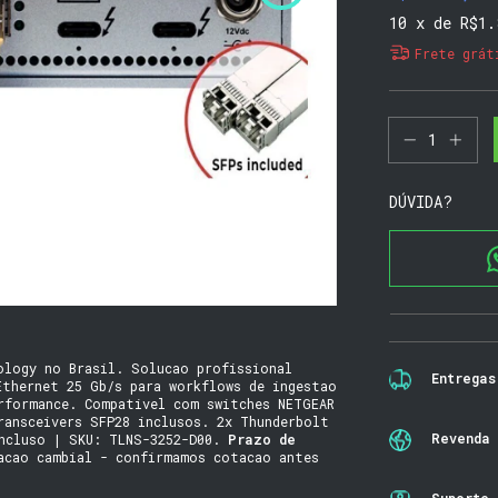
10
x de
R$1.
Frete grát
DÚVIDA?
ology no Brasil. Solucao profissional
Entregas
Ethernet 25 Gb/s para workflows de ingestao
rformance. Compativel com switches NETGEAR
ransceivers SFP28 inclusos. 2x Thunderbolt
Revenda 
incluso | SKU: TLNS-3252-D00.
Prazo de
acao cambial - confirmamos cotacao antes
Suporte 