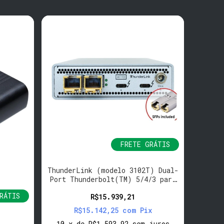
FRETE GRÁTIS
ThunderLink (modelo 3102T) Dual-
Thu
Port Thunderbolt(TM) 5/4/3 para
Thun
RJ45 10Gb Ethernet Adapter
C
RÁTIS
R$15.939,21
R$15.142,25
com
Pix
10
x
de
R$1.593,92
sem juros
10