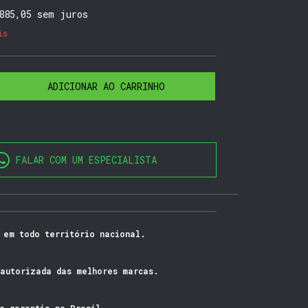
885,05
sem juros
is
FALAR COM UM ESPECIALISTA
 em todo território nacional.
autorizada das melhores marcas.
e garantia no Brasil