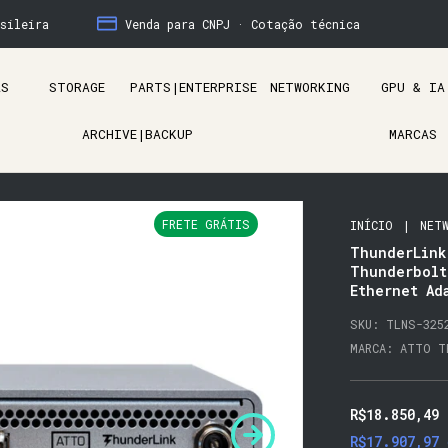
sileira
Venda para CNPJ · Cotação técnica
AS
STORAGE
PARTS|ENTERPRISE
NETWORKING
GPU & IA
ARCHIVE|BACKUP
MARCAS
FRETE GRÁTIS
INÍCIO
|
NET
ThunderLink
Thunderbolt
Ethernet Ad
SKU:
TLNS-325
MARCA:
ATTO T
R$18.850,49
R$17.907,97