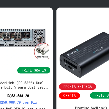
FRETE GRÁTIS
nderLink (FC 5322) Dual
PRONTA ENTREGA
derbolt 5 para Dual 32Gb
 Channel - SFP+ inclusos
FRETE G
OFERTA
R$53.588,20
R$50.908,79
com
Pix
Promise SANLink3
x
de
R$5.358,82
sem juros