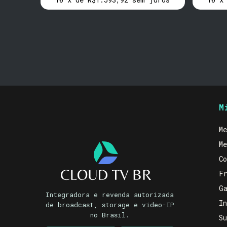
M
Me
Me
Co
Fr
Ga
Integradora e revenda autorizada
In
de broadcast, storage e vídeo-IP
no Brasil.
Su