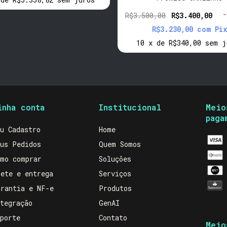
-
R$3.500,00
R$3.400,00
R$3.230,00
com
Pix
10
x
de
R$340,00
sem j
inha conta
Institucional
Meio
paga
u Cadastro
Home
us Pedidos
Quem Somos
mo comprar
Soluções
ete e entrega
Serviços
rantia e NF-e
Produtos
tegração
GenAI
porte
Contato
Meio