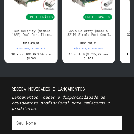
FRETE GRÁTIS
FRETE GRÁTIS
16Gb Celerity (modelo
32Gb Celerity (modelo
32G
162P) Dual-Port Fibre
321P) Single-Port Gen 7
322
Channel Adapter (SFPs
Fibre Channel Adapter
Fib
inclusos)
(SFP inclusos)
R$30.495,57
R$39.957,21
R$28.970,79
com
Pix
R$37.959,35
com
Pix
R
10
x
de
R$3.049,56
sem
10
x
de
R$3.995,72
sem
10
juros
juros
RECEBA NOVIDADES E LANÇAMENTOS
Lançamentos, cases e disponibilidade de
equipamento profissional para emissoras e
produtoras.