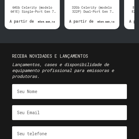
64Gb Celerity (modelo
32Gb Celerity (modelo
8Gb
641E) Single-Port Gen 7
322P) Dual-Port Gen 7
82E
Fibre Channel Adapter
Fibre Channel Adapter
Cha
(SFP incluso)
(SFPs inclusos)
A partir de
A partir de
A pa
R$49.845,14
R$49.845,14
RECEBA NOVIDADES E LANÇAMENTOS
Lançamentos, cases e disponibilidade de
equipamento profissional para emissoras e
produtoras.