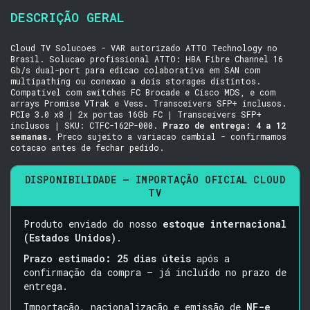
DESCRIÇÃO GERAL
Cloud TV Solucoes - VAR autorizado ATTO Technology no
Brasil. Solucao profissional ATTO: HBA Fibre Channel 16
Gb/s dual-port para edicao colaborativa em SAN com
multipathing ou conexao a dois storages distintos.
Compativel com switches FC Brocade e Cisco MDS, e com
arrays Promise VTrak e Vess. Transceivers SFP+ inclusos.
PCIe 3.0 x8 | 2x portas 16Gb FC | Transceivers SFP+
inclusos | SKU: CTFC-162P-000.
Prazo de entrega: 4 a 12
semanas.
Preco sujeito a variacao cambial - confirmamos
cotacao antes de fechar pedido.
DISPONIBILIDADE — IMPORTAÇÃO OFICIAL CLOUD
TV
Produto enviado do nosso
estoque internacional
(Estados Unidos)
.
Prazo estimado: 25 dias úteis
após a
confirmação da compra — já incluído no prazo de
entrega.
Importação, nacionalização e emissão de
NF-e